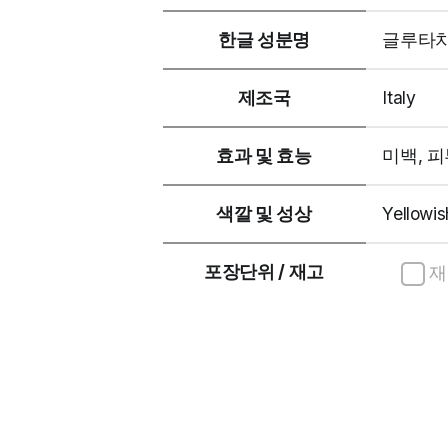
한글 성분명
글루타치
제조국
Italy
효과 및 효능
미백, 
색깔 및 성상
Yellowis
포장단위 / 재고
재