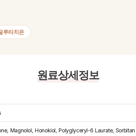
글루타치온
원료상세정보
s
one, Magnolol, Honokiol, Polyglyceryl-6 Laurate, Sorbitan