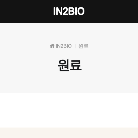
IN2BIO
원료
|
원료