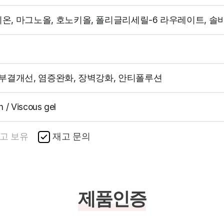
온, 마그노올, 호노키올, 폴리글리세릴-6 라우레이트, 솔
피부결개선, 염증완화, 장벽강화, 안티폴루션
h / Viscous gel
고 보유
재고 문의
제품인증