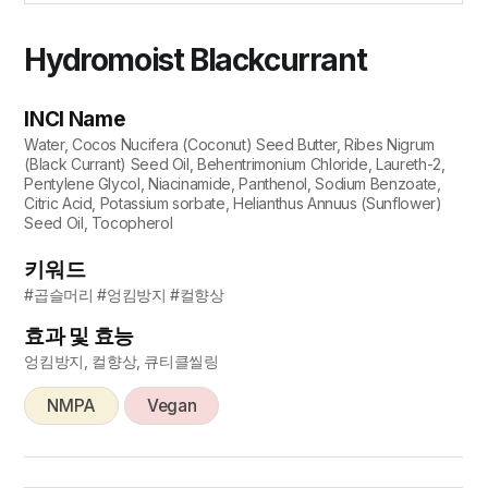
Hydromoist Blackcurrant
INCI Name
Water, Cocos Nucifera (Coconut) Seed Butter, Ribes Nigrum
(Black Currant) Seed Oil, Behentrimonium Chloride, Laureth-2,
Pentylene Glycol, Niacinamide, Panthenol, Sodium Benzoate,
Citric Acid, Potassium sorbate, Helianthus Annuus (Sunflower)
Seed Oil, Tocopherol
키워드
#곱슬머리 #엉킴방지 #컬향상
효과 및 효능
엉킴방지, 컬향상, 큐티클씰링
NMPA
Vegan