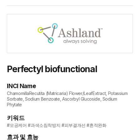
Perfectyl biofunctional
INCI Name
ChamomillaRecutita (Matricaria) Flower/LeafExtract, Potassium
Sorbate, Sodium Benzoate, Ascorbyl Glucoside, Sodium
Phytate
키워드
#모공케어 #과색소침착방지 #피부결개선 #흔적완화
효과 및 효능