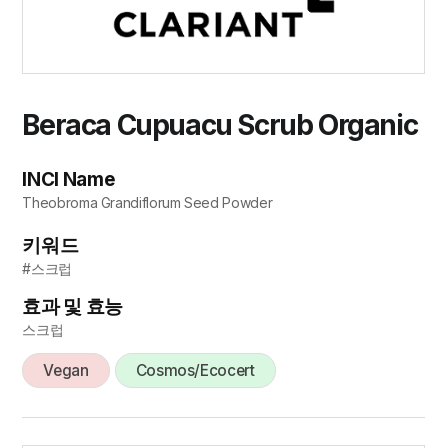
Beraca Cupuacu Scrub Organic
INCI Name
Theobroma Grandiflorum Seed Powder
키워드
#스크럽
효과 및 효능
스크럽
Vegan
Cosmos/Ecocert