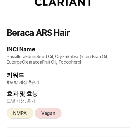
Beraca ARS Hair
INCI Name
PassifloraEdulisSeed Oil, OryzaSativa (Rice) Bran Oil,
EuterpeOlearaceaFruit Oil, Tocopherol
키워드
#모발 재생 #윤기
효과 및 효능
모발 재생, 윤기
NMPA
Vegan