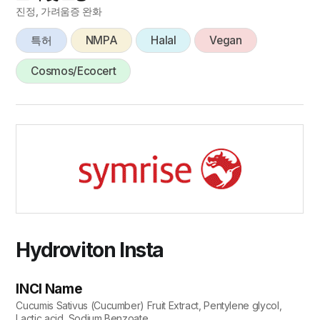
진정, 가려움증 완화
특허
NMPA
Halal
Vegan
Cosmos/Ecocert
Hydroviton Insta
INCI Name
Cucumis Sativus (Cucumber) Fruit Extract, Pentylene glycol,
Lactic acid, Sodium Benzoate