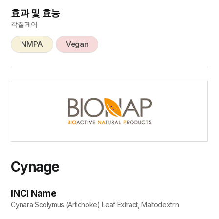
효과 및 효능
각질케어
NMPA
Vegan
Cynage
INCI Name
Cynara Scolymus (Artichoke) Leaf Extract, Maltodextrin