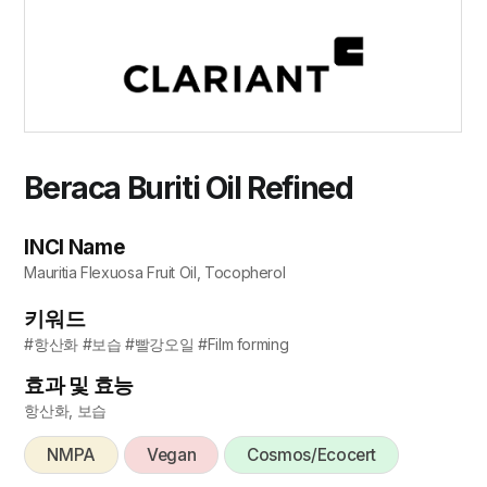
Beraca Buriti Oil Refined
INCI Name
Mauritia Flexuosa Fruit Oil, Tocopherol
키워드
#항산화 #보습 #빨강오일 #Film forming
효과 및 효능
항산화, 보습
NMPA
Vegan
Cosmos/Ecocert