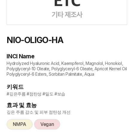
NIO-OLIGO-HA
INCI Name
Hydrolyzed Hyaluronic Acid, Kaempferol, Magnolol, Honokiol,
Polyglyceryl-10 Oleate, Polyglyceryl-6 Oleate, Apricot Kernel Oil
Polyglyceryl-6 Esters, Sorbitan Palmitate, Aqua
키워드
#깊은주름 #점탄성 #밀도 #보습
효과 및 효능
깊은 주름 감소 및 피부 점탄성 개선
NMPA
Vegan