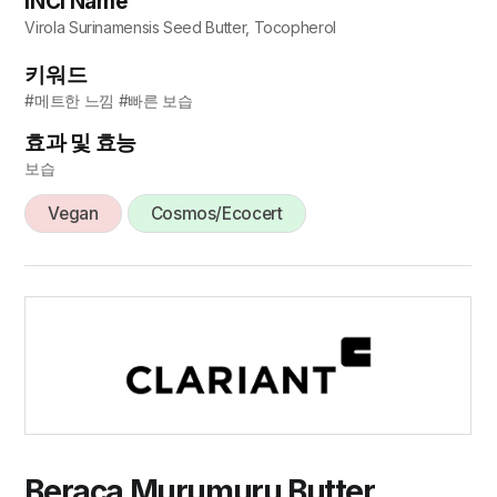
INCI Name
Virola Surinamensis Seed Butter, Tocopherol
키워드
#메트한 느낌 #빠른 보습
효과 및 효능
보습
Vegan
Cosmos/Ecocert
Beraca Murumuru Butter