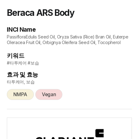
Beraca ARS Body
INCI Name
PassifloraEdulis Seed Oil, Oryza Sativa (Rice) Bran Oil, Euterpe
Oleracea Fruit Oil, Orbignya Oleifera Seed Oil, Tocopherol
키워드
#타투케어 #보습
효과 및 효능
타투케어, 보습
NMPA
Vegan