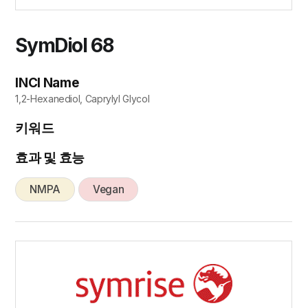
SymDiol 68
INCI Name
1,2-Hexanediol, Caprylyl Glycol
키워드
효과 및 효능
NMPA
Vegan