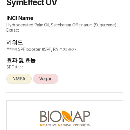
SymEffect UV
INCI Name
Hydrogenated Palm Oil, Saccharum Officinarum (Sugarcane)
Extract
키워드
#천연 SPF booster #SPF, PA 수치 증가
효과 및 효능
SPF 향상
NMPA
Vegan