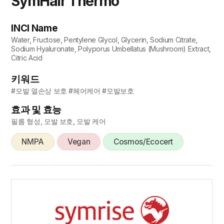
SymHair Thermo
INCI Name
Water, Fructose, Pentylene Glycol, Glycerin, Sodium Citrate,
Sodium Hyaluronate, Polyporus Umbellatus (Mushroom) Extract,
Citric Acid
키워드
#모발 열손상 보호 #헤어케어 #모발보호
효과 및 효능
필름 형성, 모발 보호, 모발 케어
NMPA
Vegan
Cosmos/Ecocert