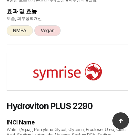
효과 및 효능
보습, 피부장벽개선
NMPA
Vegan
Hydroviton PLUS 2290
INCI Name
Water (Aqua), Pentylene Glycol, Glycerin, Fructose, Urea, Citric
Acid, Sodium Hydroxide, Maltose, Sodium PCA, Sodium