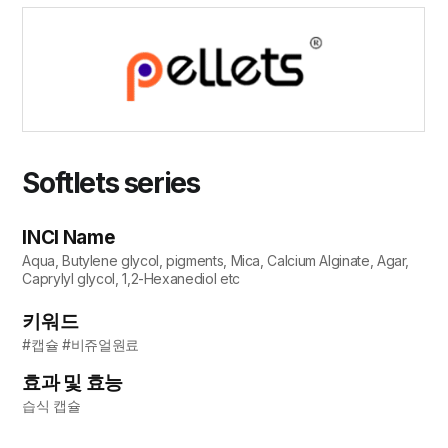
Softlets series
INCI Name
Aqua, Butylene glycol, pigments, Mica, Calcium Alginate, Agar,
Caprylyl glycol, 1,2-Hexanediol etc
키워드
#캡슐 #비쥬얼원료
효과 및 효능
습식 캡슐