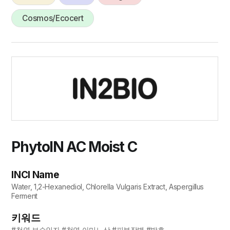
Cosmos/Ecocert
PhytoIN AC Moist C
INCI Name
Water, 1,2-Hexanediol, Chlorella Vulgaris Extract, Aspergillus
Ferment
키워드
#천연 보습인자 #천연 아미노산 #피부장벽 #발효