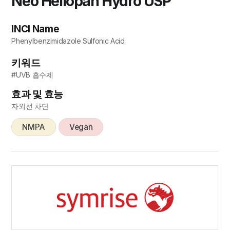
Neo Heliopan Hydro USP
INCI Name
Phenylbenzimidazole Sulfonic Acid
키워드
#UVB 흡수제
효과 및 효능
자외선 차단
NMPA
Vegan