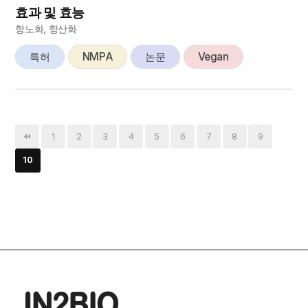
효과 및 효능
항노화, 항산화
특허
NMPA
논문
Vegan
1
2
3
4
5
6
7
8
9
10