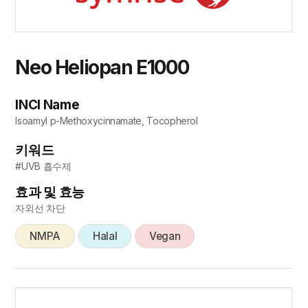
Neo Heliopan E1000
INCI Name
Isoamyl p-Methoxycinnamate, Tocopherol
키워드
#UVB 흡수제
효과 및 효능
자외선 차단
NMPA
Halal
Vegan