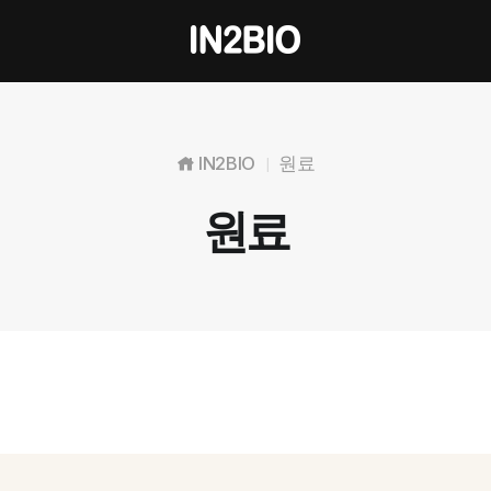
IN2BIO
원료
|
원료