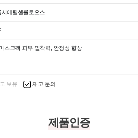
록시에틸셀룰로오스
드
 마스크팩 피부 밀착력, 안정성 향상
고 보유
재고 문의
제품인증