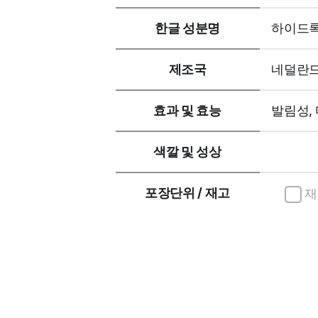
한글 성분명
하이드
제조국
네덜란
효과 및 효능
발림성,
색깔 및 성상
포장단위 / 재고
재