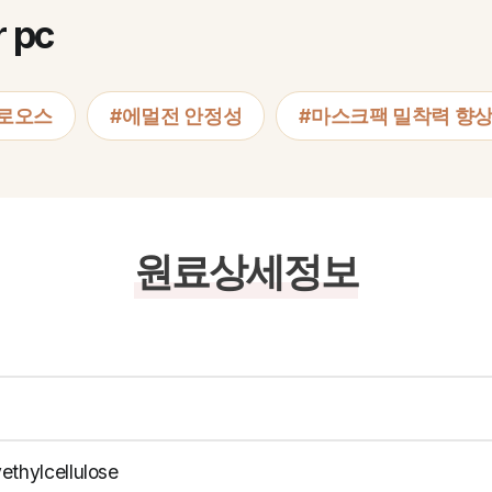
r pc
룰로오스
#에멀전 안정성
#마스크팩 밀착력 향
원료상세정보
ethylcellulose