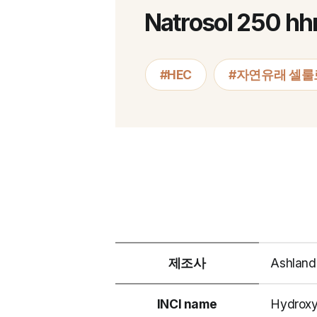
Natrosol 250 hh
#HEC
#자연유래 셀
제조사
Ashland
INCI name
Hydroxy