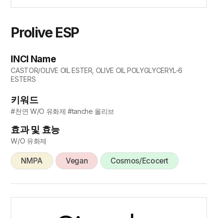
Prolive ESP
INCI Name
CASTOR/OLIVE OIL ESTER, OLIVE OIL POLYGLYCERYL-6
ESTERS
키워드
#천연 W/O 유화제 #tanche 올리브
효과 및 효능
W/O 유화제
NMPA
Vegan
Cosmos/Ecocert