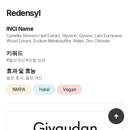
Redensyl
INCI Name
Camellia Sinensis Leaf Extract, Glycerin, Glycine, Larix Europaea
Wood Extract, Sodium Metabisulfite, Water, Zinc Chloride
키워드
#탈모개선 #모발 성장
효과 및 효능
발모 효과, 탈모 개선
NMPA
Halal
Vegan