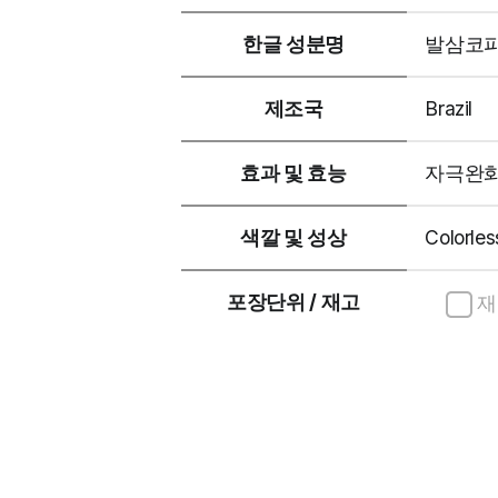
한글 성분명
발삼코파
제조국
Brazil
효과 및 효능
자극완화
색깔 및 성상
Colorles
포장단위 / 재고
재