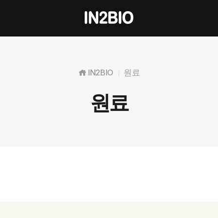
IN2BIO
원료
|
원료