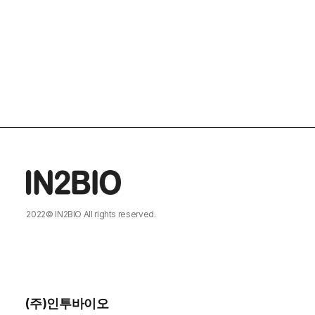
2022©
IN2BIO
All rights reserved.
DESIGNED BY
MARVEL WORKS
.
(주)인투바이오