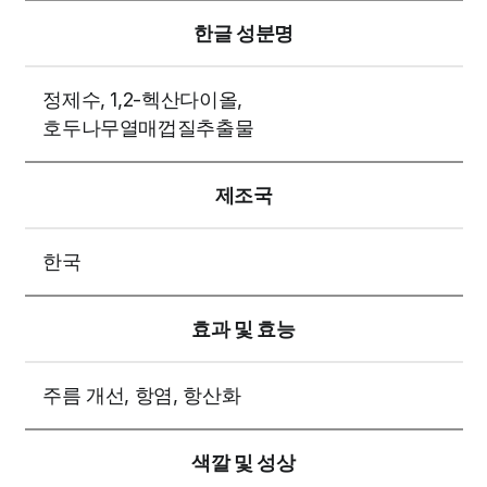
한글 성분명
정제수, 1,2-헥산다이올,
호두나무열매껍질추출물
제조국
한국
효과 및 효능
주름 개선, 항염, 항산화
색깔 및 성상